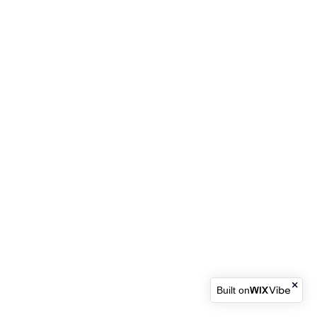
Built on