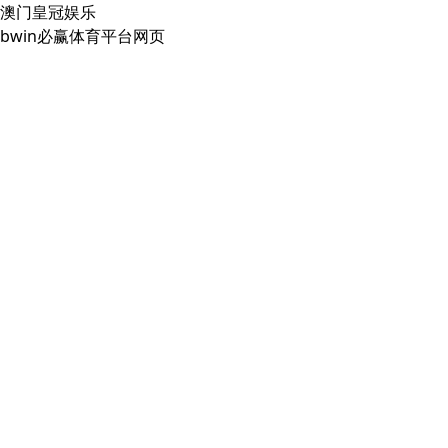
澳门皇冠娱乐
bwin必赢体育平台网页