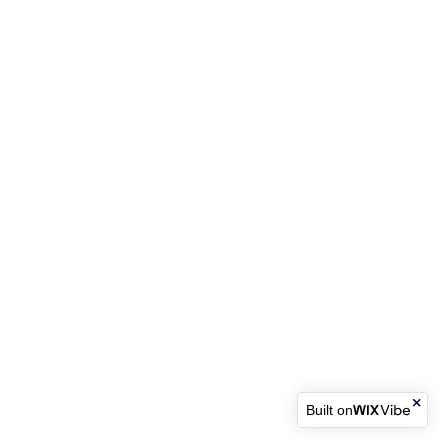
Built on