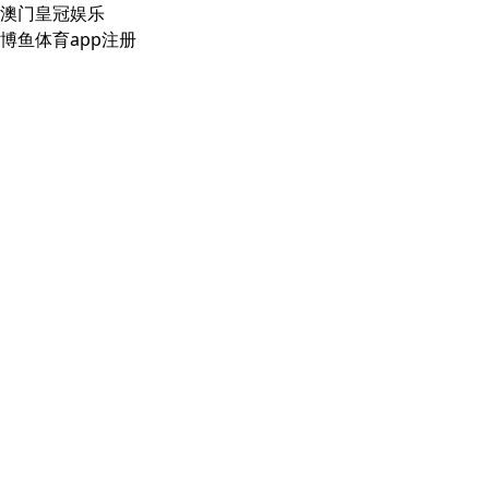
澳门皇冠娱乐
博鱼体育app注册