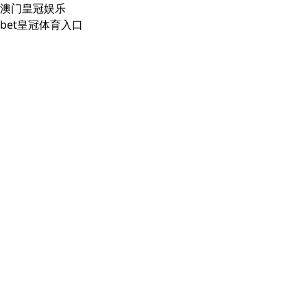
澳门皇冠娱乐
bet皇冠体育入口