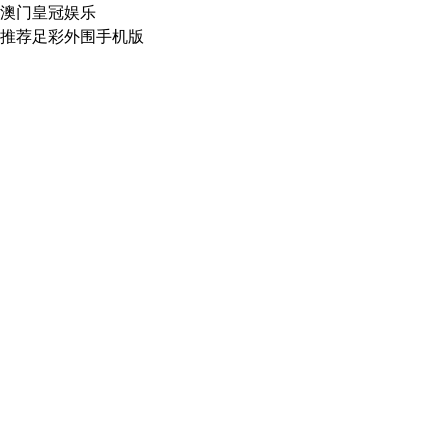
澳门皇冠娱乐
推荐足彩外围手机版