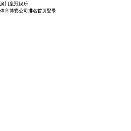
澳门皇冠娱乐
体育博彩公司排名首页登录