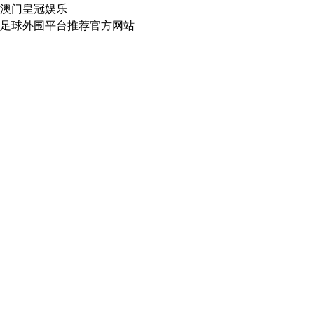
澳门皇冠娱乐
足球外围平台推荐官方网站