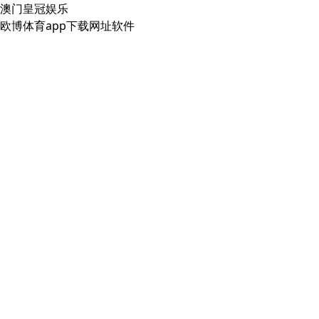
澳门皇冠娱乐
欧博体育app下载网址软件