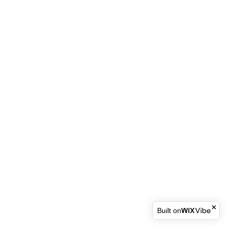
Built on