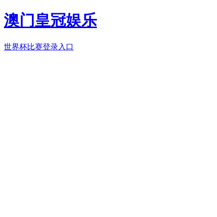
澳门皇冠娱乐
世界杯比赛登录入口