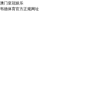
澳门皇冠娱乐
韦德体育官方正规网址