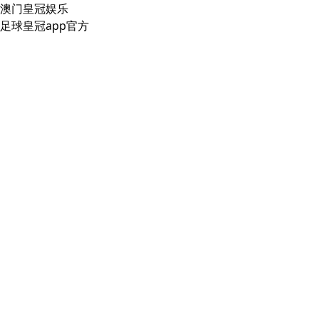
澳门皇冠娱乐
足球皇冠app官方