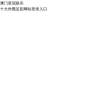
澳门皇冠娱乐
十大外围足彩网站登录入口