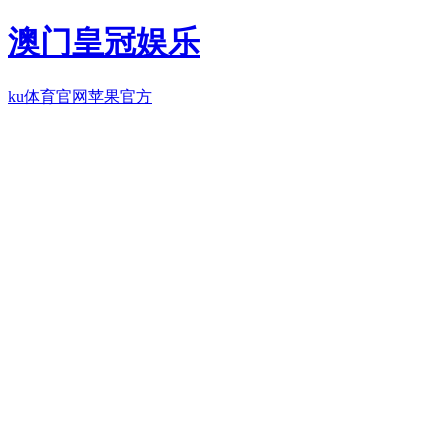
澳门皇冠娱乐
ku体育官网苹果官方