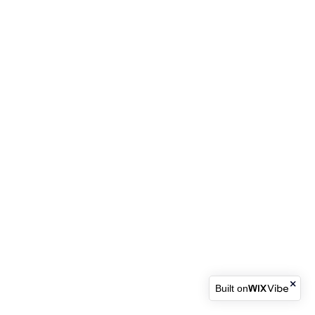
Built on