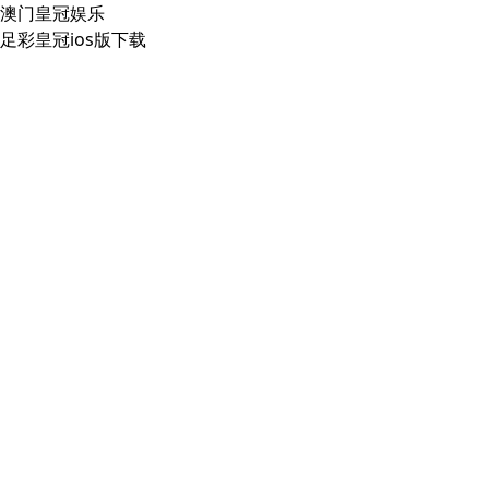
澳门皇冠娱乐
足彩皇冠ios版下载