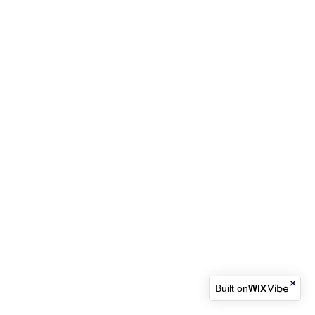
Built on