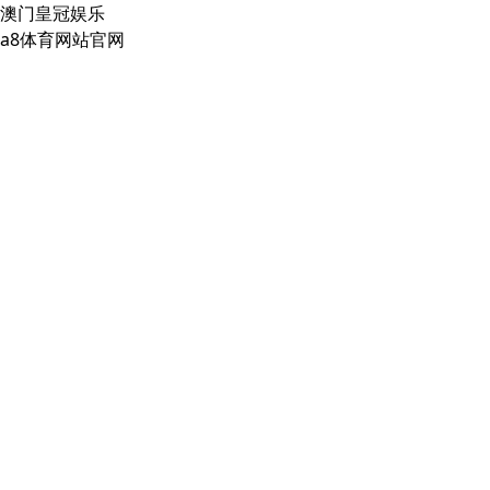
澳门皇冠娱乐
a8体育网站官网