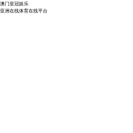
澳门皇冠娱乐
亚洲在线体育在线平台