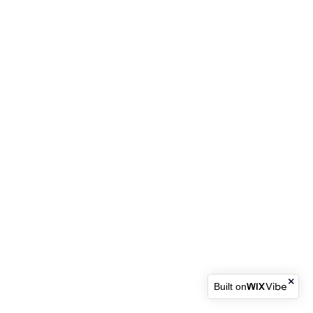
Built on