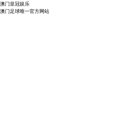
澳门皇冠娱乐
澳门足球唯一官方网站