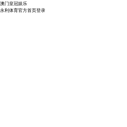
澳门皇冠娱乐
永利体育官方首页登录