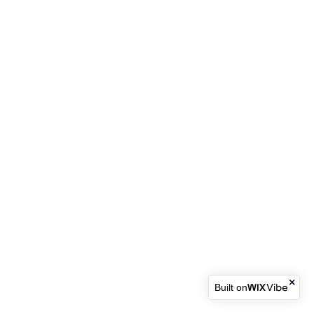
Built on