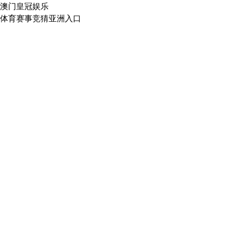
澳门皇冠娱乐
体育赛事竞猜亚洲入口