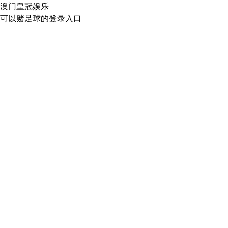
澳门皇冠娱乐
可以赌足球的登录入口