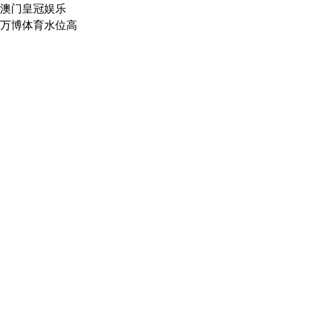
澳门皇冠娱乐
万博体育水位高