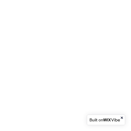
Built on