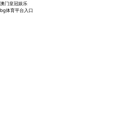
澳门皇冠娱乐
bg体育平台入口