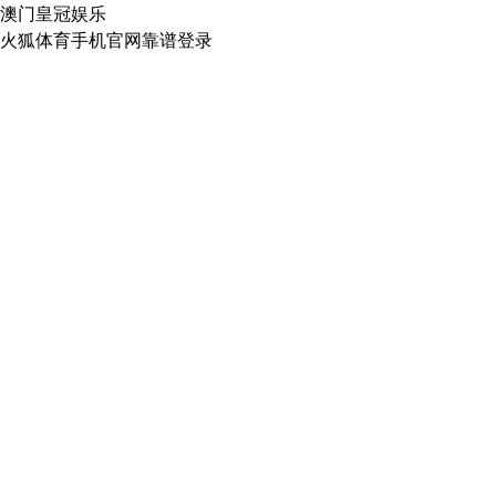
澳门皇冠娱乐
火狐体育手机官网靠谱登录