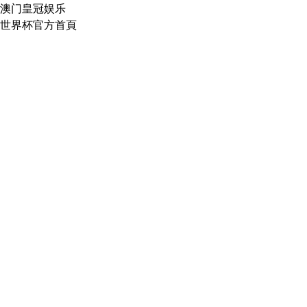
澳门皇冠娱乐
世界杯官方首頁