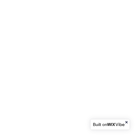
Built on