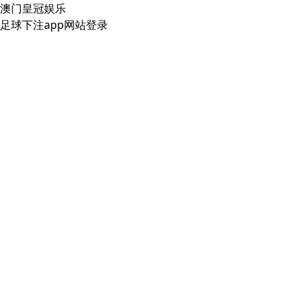
澳门皇冠娱乐
足球下注app网站登录