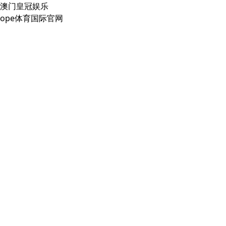
澳门皇冠娱乐
ope体育国际官网