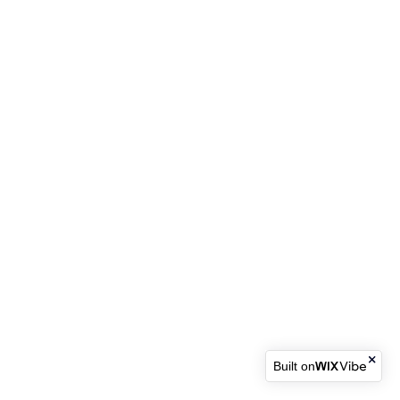
Built on