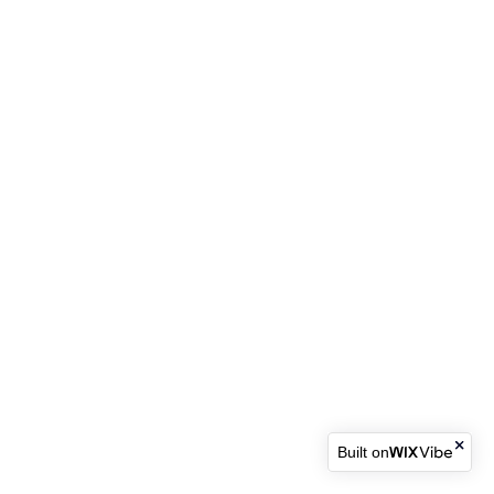
Built on