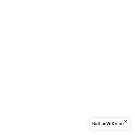
Built on