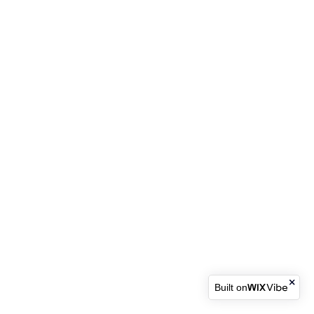
Built on