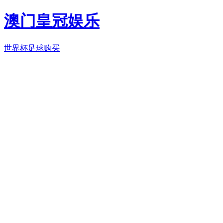
澳门皇冠娱乐
世界杯足球购买