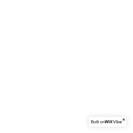
Built on