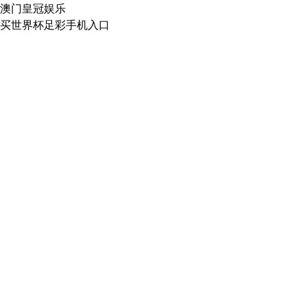
澳门皇冠娱乐
买世界杯足彩手机入口