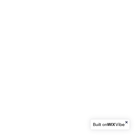
Built on