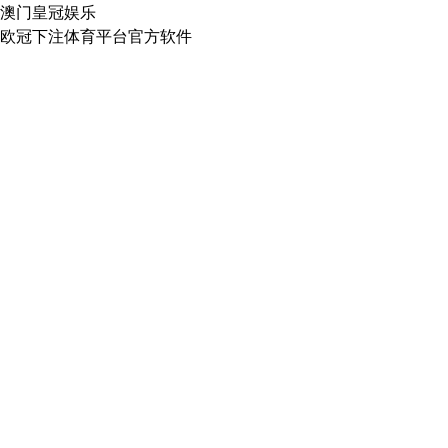
澳门皇冠娱乐
欧冠下注体育平台官方软件