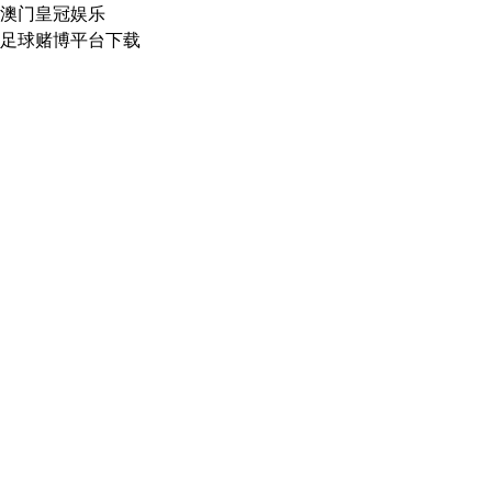
澳门皇冠娱乐
足球赌博平台下载