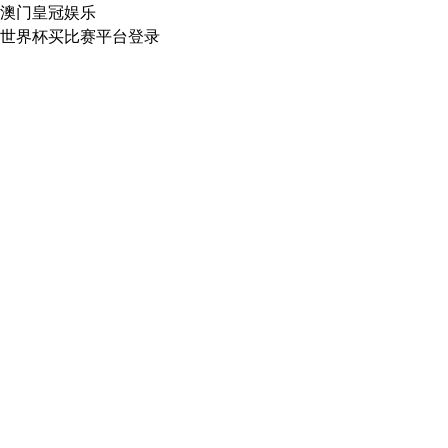
澳门皇冠娱乐
世界杯买比赛平台登录