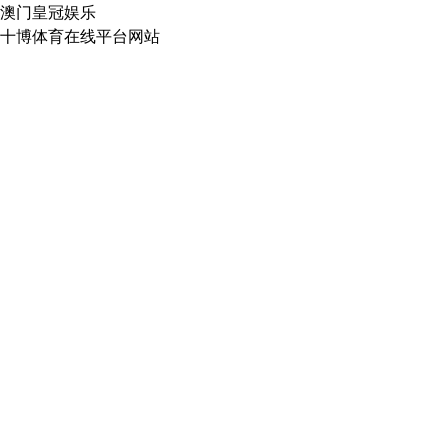
澳门皇冠娱乐
十博体育在线平台网站