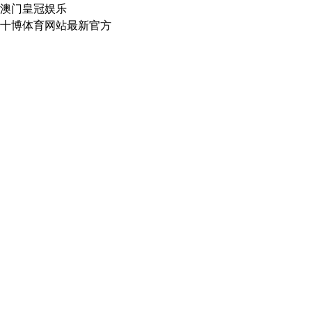
澳门皇冠娱乐
十博体育网站最新官方