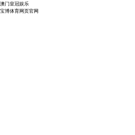
澳门皇冠娱乐
宝博体育网页官网