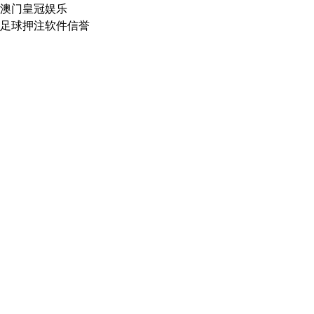
澳门皇冠娱乐
足球押注软件信誉