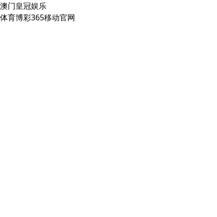
澳门皇冠娱乐
体育博彩365移动官网