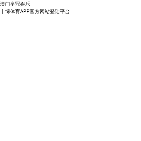
澳门皇冠娱乐
十博体育APP官方网站登陆平台