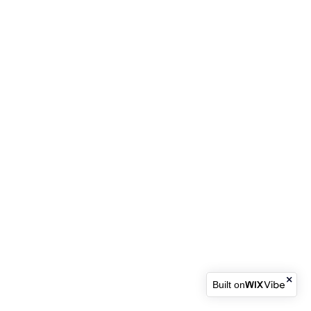
Built on