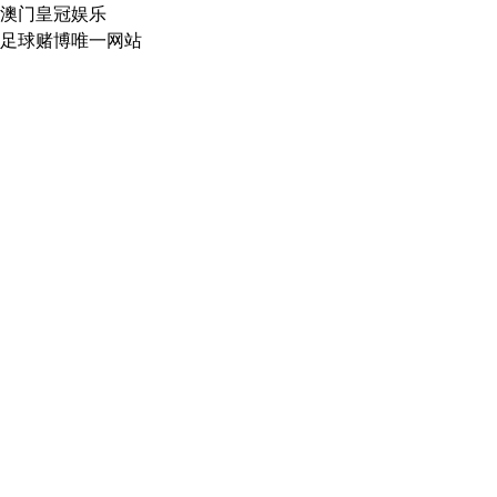
澳门皇冠娱乐
足球赌博唯一网站