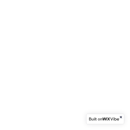
Built on